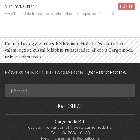
17 450 Ft‎
CLAE HOFFMAN BLACK...
CLA
A Hoffman lábbeli ideális keveréke a klasszikus sportos stílusnak és a...
Az
Ha unod az egyszerű és hétköznapi cipőket és szeretnéd
valami egzotikussal feldobni ruhatáradat, akkor a Cargomoda
üzlete neked való
KÖVESS MINKET INSTAGRAMON -
@CARGOMODA
Információ
KAPCSOLAT
Cargomoda Kft.
csak online vagyunk !!! www.cargomoda.hu
Tel: + 36703640433
E-mail:
cargomoda@gmail.com