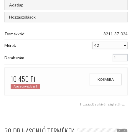
Adatlap
Hozzászólások
Termékkód:
8211-37-024
Méret:
Darabszám
10 450 Ft‎
KOSÁRBA
Alacsonyabb ár!
Hozzáadás a kívánságlistához
30 DB HASONLÓ TERMÉKEK