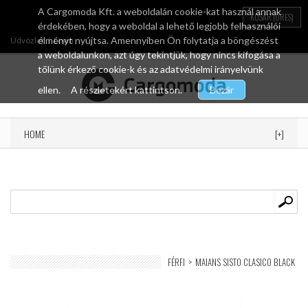
A Cargomoda Kft. a weboldalán cookie-kat használ annak
KOSÁR
(ÜRES)
érdekében, hogy a weboldal a lehető legjobb felhasználói
élményt nyújtsa. Amennyiben Ön folytatja a böngészést
Üdvözlet
Login
a weboldalunkon, azt úgy tekintjük, hogy nincs kifogása a
tőlünk érkező cookie-k és az adatvédelmi irányelvünk
ellen.
A részletekért kattintson.
Bezár
HOME
[+]
FÉRFI
>
MAIANS SISTO CLASICO BLACK